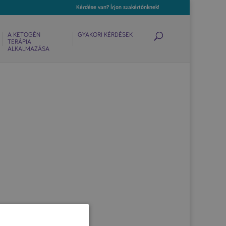
Kérdése van? Írjon szakértőnknek!
A KETOGÉN
GYAKORI KÉRDÉSEK
TERÁPIA
ALKALMAZÁSA