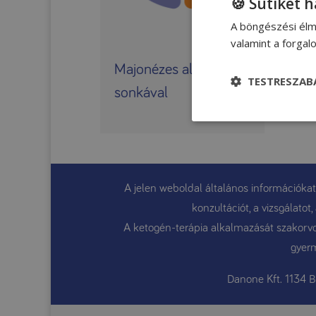
🍪 Sütiket 
A böngészési élm
valamint a forga
Majonézes alma
TESTRESZAB
sonkával
A jelen weboldal általános információkat
konzultációt, a vizsgálato
A ketogén-terápia alkalmazását szakorvos
gyerm
Danone Kft. 1134 