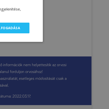
gjelenítése,
ELFOGADÁSA
ő információk nem helyettesítik az orvosi
alanul forduljon orvosához!
használatát, esetleges módosítását csak a
sával.
átuma: 2022.03.17.