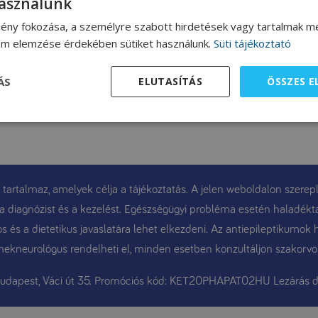
használunk
ény fokozása, a személyre szabott hirdetések vagy tartalmak me
lom elemzése érdekében sütiket használunk.
Süti tájékoztató
ÁS
ELUTASÍTÁS
ÖSSZES 
 tartalmaz, amelyek célja a tájékoztatás. A jelen weboldalon szerepl
t, a diagnózist és a kezelést. Egészségügyi probléma esetén haladékt
 és a dietetikus javaslatára lehet elkezdeni. Az antiepileptikumok 
ekneurológus rendelheti el, minden esetben konzultáljon szakorvo
Budapest, Váci út 35. Promóciós kód: KET20PHAPAT02HU Lezárás d