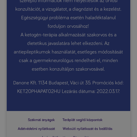
szereplő információk nem helyettesítik az orvosi
konzultációt, a vizsgálatot, a diagnózist és a kezelést.
Egészségügyi probléma esetén haladéktalanul
forduljon orvosához!
A ketogén-terápia alkalmazását szakorvos és a
dietetikus javaslatára lehet elkezdeni. Az
antiepileptikumok használatát, esetleges módosítását
csak a gyermekneurológus rendelheti el, minden
esetben konzultáljon szakorvosával.
Danone Kft. 1134 Budapest, Váci út 35. Promóciós kód:
KET20PHAPAT02HU Lezárás dátuma: 2022.03.17.
Szakmai anyagok
Terápiát segítő központok
Adatvédelmi nyilatkozat
Websüti nyilatkozat és beállítás