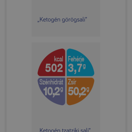
„Ketogén görögsali”
„Ketogén tzatziki sali”