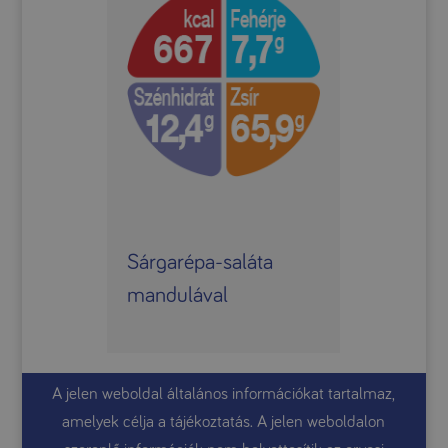
Sárgarépa-saláta
mandulával
A jelen weboldal általános információkat tartalmaz,
amelyek célja a tájékoztatás. A jelen weboldalon