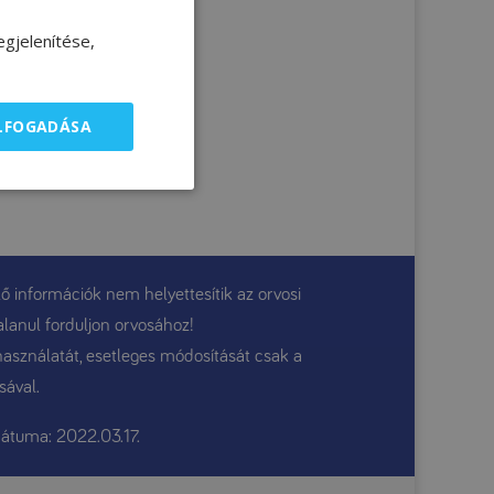
gjelenítése,
ELFOGADÁSA
ő információk nem helyettesítik az orvosi
alanul forduljon orvosához!
használatát, esetleges módosítását csak a
sával.
átuma: 2022.03.17.