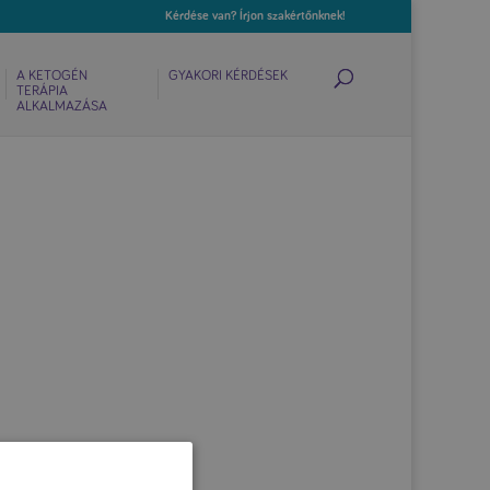
Kérdése van? Írjon szakértőnknek!
A KETOGÉN
GYAKORI KÉRDÉSEK
TERÁPIA
ALKALMAZÁSA