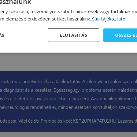
használunk
ény fokozása, a személyre szabott hirdetések vagy tartalmak me
lom elemzése érdekében sütiket használunk.
Süti tájékoztató
ÁS
ELUTASÍTÁS
ÖSSZES 
 tartalmaz, amelyek célja a tájékoztatás. A jelen weboldalon szerepl
t, a diagnózist és a kezelést. Egészségügyi probléma esetén haladékt
 és a dietetikus javaslatára lehet elkezdeni. Az antiepileptikumok 
ekneurológus rendelheti el, minden esetben konzultáljon szakorvo
Budapest, Váci út 35. Promóciós kód: KET20PHAPAT02HU Lezárás d