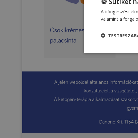
🍪 Sütiket 
A böngészési élm
valamint a forga
Csokikrémes
TESTRESZAB
palacsinta
A jelen weboldal általános információkat
konzultációt, a vizsgálato
A ketogén-terápia alkalmazását szakorvos
gyerm
Danone Kft. 1134 