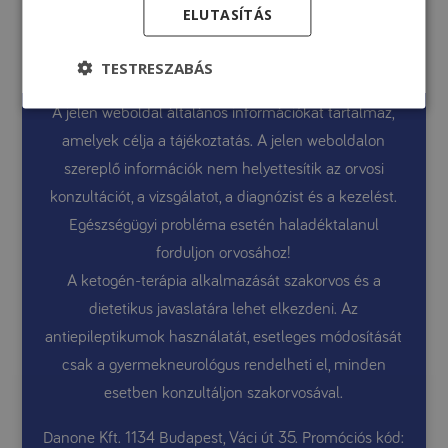
ELUTASÍTÁS
olasszal
TESTRESZABÁS
A jelen weboldal általános információkat tartalmaz,
amelyek célja a tájékoztatás. A jelen weboldalon
szereplő információk nem helyettesítik az orvosi
konzultációt, a vizsgálatot, a diagnózist és a kezelést.
Egészségügyi probléma esetén haladéktalanul
forduljon orvosához!
A ketogén-terápia alkalmazását szakorvos és a
dietetikus javaslatára lehet elkezdeni. Az
antiepileptikumok használatát, esetleges módosítását
csak a gyermekneurológus rendelheti el, minden
esetben konzultáljon szakorvosával.
Danone Kft. 1134 Budapest, Váci út 35. Promóciós kód: