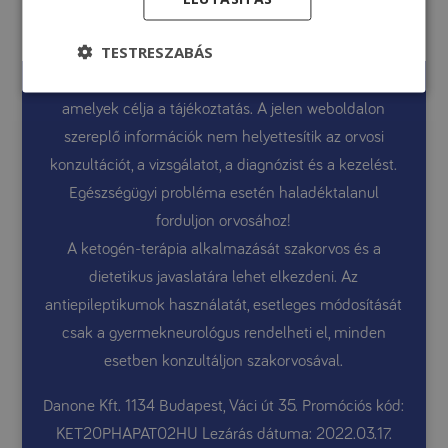
TESTRESZABÁS
A jelen weboldal általános információkat tartalmaz,
amelyek célja a tájékoztatás. A jelen weboldalon
szereplő információk nem helyettesítik az orvosi
konzultációt, a vizsgálatot, a diagnózist és a kezelést.
Egészségügyi probléma esetén haladéktalanul
forduljon orvosához!
A ketogén-terápia alkalmazását szakorvos és a
dietetikus javaslatára lehet elkezdeni. Az
antiepileptikumok használatát, esetleges módosítását
csak a gyermekneurológus rendelheti el, minden
esetben konzultáljon szakorvosával.
Danone Kft. 1134 Budapest, Váci út 35. Promóciós kód:
KET20PHAPAT02HU Lezárás dátuma: 2022.03.17.