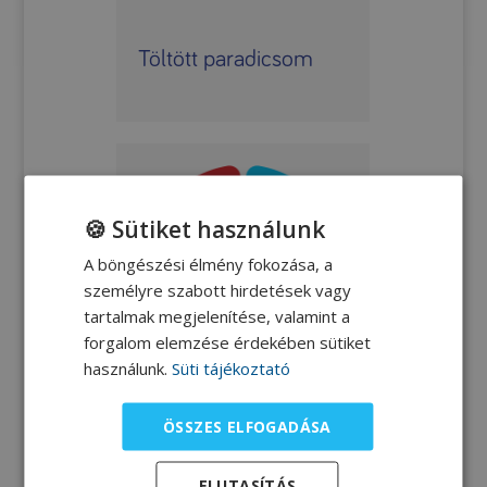
Töltött paradicsom
🍪 Sütiket használunk
A böngészési élmény fokozása, a
személyre szabott hirdetések vagy
tartalmak megjelenítése, valamint a
forgalom elemzése érdekében sütiket
használunk.
Süti tájékoztató
ÖSSZES ELFOGADÁSA
„Ketogén görögsali”
ELUTASÍTÁS