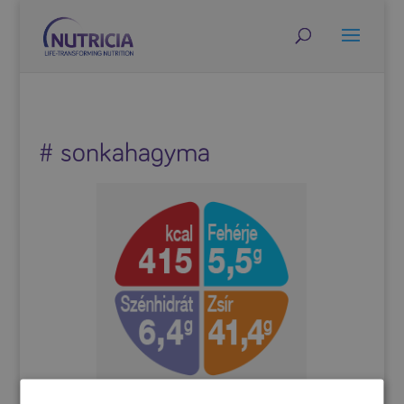
# sonkahagyma