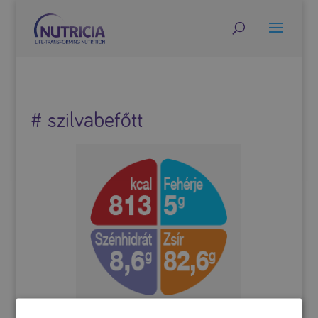
# szilvabefőtt