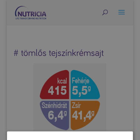
# tömlős tejszínkrémsajt