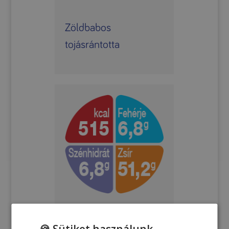
Zöldbabos
tojásrántotta
🍪 Sütiket használunk