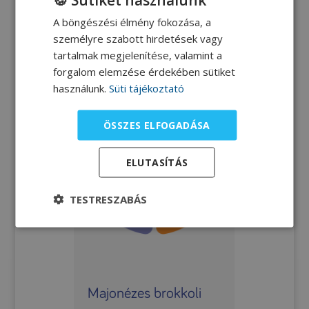
Karalábé-főzelék sült
A böngészési élmény fokozása, a
olasszal
személyre szabott hirdetések vagy
tartalmak megjelenítése, valamint a
forgalom elemzése érdekében sütiket
használunk.
Süti tájékoztató
ÖSSZES ELFOGADÁSA
ELUTASÍTÁS
TESTRESZABÁS
Majonézes brokkoli