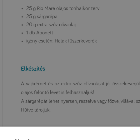
25 g Rio Mare olajos tonhalkonzerv
25 g sárgarépa
20 g extra szűz olívaolaj
1 db Abonett
igény esetén: Halak fűszerkeverék
Elkészítés
A vajkrémet és az extra szűz olívaolajat jól összekeverj
olajos felöntő levet is felhasználjuk!
A sárgarépát lehet nyersen, reszelve vagy főzve, villával 
Hűtve tároljuk.