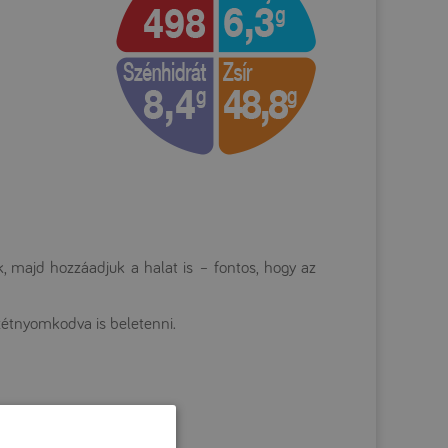
ük, majd hozzáadjuk a halat is – fontos, hogy az
szétnyomkodva is beletenni.