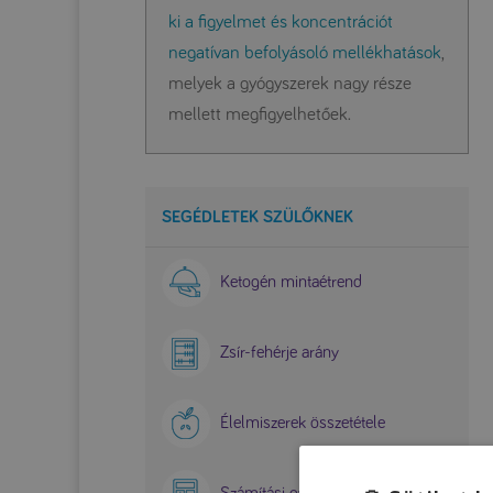
ki a figyelmet és koncentrációt
negatívan befolyásoló mellékhatások
,
melyek a gyógyszerek nagy része
mellett megfigyelhetőek.
SEGÉDLETEK SZÜLŐKNEK
Ketogén mintaétrend
Zsír-fehérje arány
Élelmiszerek összetétele
Számítási gyakorlat