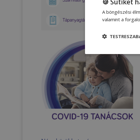
🍪 Sütiket 
A böngészési élm
valamint a forga
Tápanyagtáblázatok
TESTRESZAB