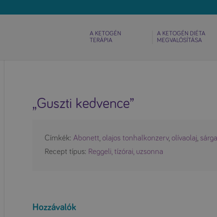
A KETOGÉN
A KETOGÉN DIÉTA
TERÁPIA
MEGVALÓSÍTÁSA
„Guszti kedvence”
Címkék:
Abonett
,
olajos tonhalkonzerv
,
olívaolaj
,
sárg
Recept típus:
Reggeli, tízórai, uzsonna
Hozzávalók