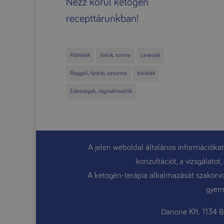
Nézz körül ketogén
recepttárunkban!
Főételek
Italok, turmix
Levesek
Reggeli, tízórai, uzsonna
Saláták
Édességek, rágcsálnivalók
A jelen weboldal általános információkat
konzultációt, a vizsgálato
A ketogén-terápia alkalmazását szakorvos
gyerm
Danone Kft. 1134 