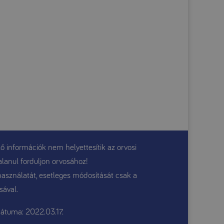
ő információk nem helyettesítik az orvosi
alanul forduljon orvosához!
használatát, esetleges módosítását csak a
sával.
átuma: 2022.03.17.