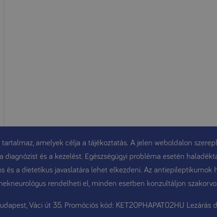
 tartalmaz, amelyek célja a tájékoztatás. A jelen weboldalon szerepl
t, a diagnózist és a kezelést. Egészségügyi probléma esetén haladékt
 és a dietetikus javaslatára lehet elkezdeni. Az antiepileptikumok 
ekneurológus rendelheti el, minden esetben konzultáljon szakorvo
Budapest, Váci út 35. Promóciós kód: KET20PHAPAT02HU Lezárás d