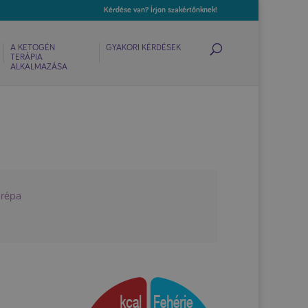
Kérdése van? Írjon szakértőnknek!
A KETOGÉN
GYAKORI KÉRDÉSEK
TERÁPIA
ALKALMAZÁSA
arépa