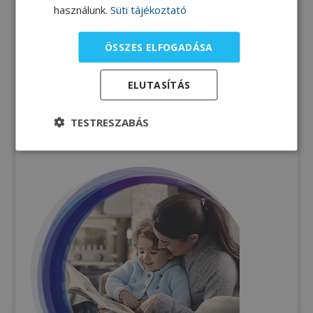
használunk.
Süti tájékoztató
Élelmiszerek összetétele
ÖSSZES ELFOGADÁSA
Számítási gyakorlat
ELUTASÍTÁS
TESTRESZABÁS
Tápanyagtáblázatok