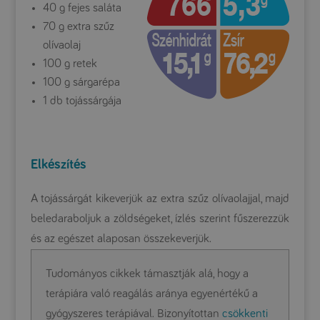
40 g fejes saláta
70 g extra szűz
olívaolaj
100 g retek
100 g sárgarépa
1 db tojássárgája
Elkészítés
A tojássárgát kikeverjük az extra szűz olívaolajjal, majd
beledaraboljuk a zöldségeket, ízlés szerint fűszerezzük
és az egészet alaposan összekeverjük.
Tudományos cikkek támasztják alá, hogy a
terápiára való reagálás aránya egyenértékű a
gyógyszeres terápiával. Bizonyítottan
csökkenti