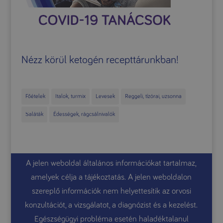
Nézz körül ketogén recepttárunkban!
Főételek
Italok, turmix
Levesek
Reggeli, tízórai, uzsonna
Saláták
Édességek, rágcsálnivalók
A jelen weboldal általános információkat tartalmaz,
amelyek célja a tájékoztatás. A jelen weboldalon
szereplő információk nem helyettesítik az orvosi
konzultációt, a vizsgálatot, a diagnózist és a kezelést.
Egészségügyi probléma esetén haladéktalanul