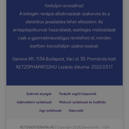
forduljon orvosához!
A ketogén-terápia alkalmazását szakorvos és a
dietetikus javaslatára lehet elkezdeni. Az
antiepileptikumok használatát, esetleges módosítását
csak a gyermekneurológus rendelheti el, minden
esetben konzultáljon szakorvosával.
Danone Kft. 1134 Budapest, Váci út 35. Promóciós kód:
KET20PHAPAT02HU Lezárás dátuma: 2022.03.17.
Szakmai anyagok
Terápiát segítő központok
Adatvédelmi nyilatkozat
Websüti nyilatkozat és beállítás
Jogi nyilatkozat
Kapcsolat
KETOGENTERAPIA.HU
| Copyright 2026, Danone Kft. - 1134