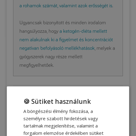
a rohamok számát, valamint azok erősségét is
.
Ugyancsak bizonyított és minden irodalom
hangsúlyozza, hogy
a ketogén-diéta mellett
nem alakulnak ki a figyelmet és koncentrációt
negatívan befolyásoló mellékhatások
, melyek a
gyógyszerek nagy része mellett
megfigyelhetőek.
SEGÉDLETEK SZÜLŐKNEK
🍪 Sütiket használunk
A böngészési élmény fokozása, a
Ketogén mintaétrend
személyre szabott hirdetések vagy
tartalmak megjelenítése, valamint a
Zsír-fehérje arány
forgalom elemzése érdekében sütiket