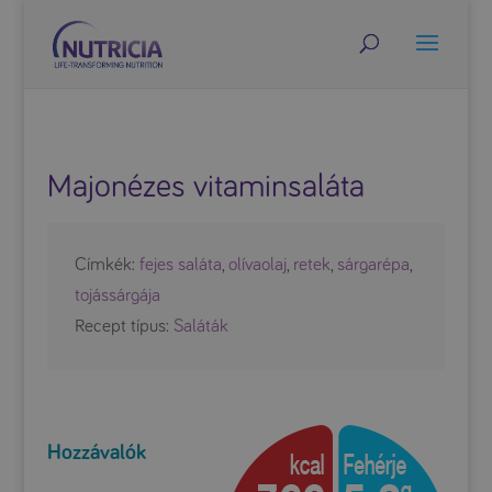
Majonézes vitaminsaláta
Címkék:
fejes saláta
,
olívaolaj
,
retek
,
sárgarépa
,
tojássárgája
Recept típus:
Saláták
Hozzávalók