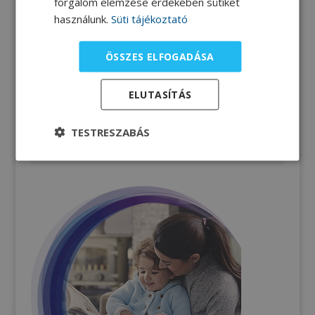
forgalom elemzése érdekében sütiket
Zsír-fehérje arány
használunk.
Süti tájékoztató
Élelmiszerek összetétele
ÖSSZES ELFOGADÁSA
ELUTASÍTÁS
Számítási gyakorlat
TESTRESZABÁS
Tápanyagtáblázatok