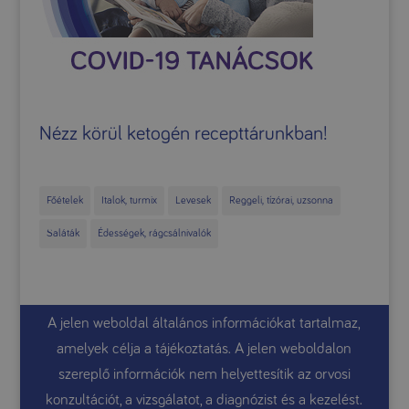
Nézz körül ketogén recepttárunkban!
Főételek
Italok, turmix
Levesek
Reggeli, tízórai, uzsonna
Saláták
Édességek, rágcsálnivalók
A jelen weboldal általános információkat tartalmaz,
amelyek célja a tájékoztatás. A jelen weboldalon
szereplő információk nem helyettesítik az orvosi
konzultációt, a vizsgálatot, a diagnózist és a kezelést.