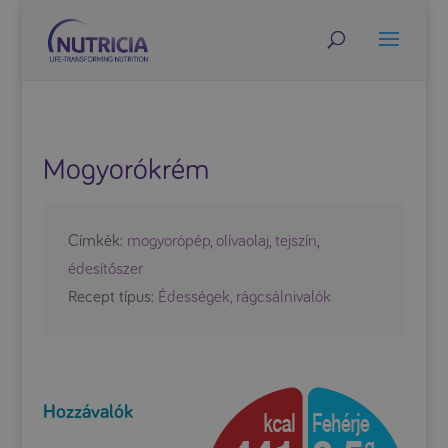
Mogyorókrém
Címkék:
mogyorópép
,
olívaolaj
,
tejszín
,
édesítőszer
Recept típus:
Édességek, rágcsálnivalók
Hozzávalók