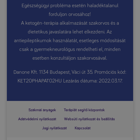
Egészségügyi probléma esetén haladéktalanul
forduljon orvosához!
A ketogén-terápia alkalmazását szakorvos és a
dietetikus javaslatára lehet elkezdeni. Az
antiepileptikumok használatát, esetleges módosítását
csak a gyermekneurológus rendelheti el, minden
esetben konzultáljon szakorvosával.
Danone Kft. 1134 Budapest, Váci út 35. Promóciós kód:
KET20PHAPAT02HU Lezárás dátuma: 2022.03.17.
Szakmai anyagok
Terápiát segítő központok
Adatvédelmi nyilatkozat
Websüti nyilatkozat és beállítás
Jogi nyilatkozat
Kapcsolat