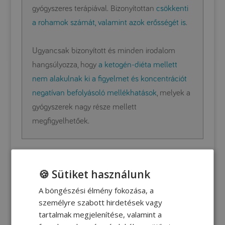
gyógyszeres terápiával. Bizonyítottan
csökkenti
a rohamok számát, valamint azok erősségét is
.
Ugyancsak bizonyított és minden irodalom
hangsúlyozza, hogy
a ketogén-diéta mellett
nem alakulnak ki a figyelmet és koncentrációt
negatívan befolyásoló mellékhatások
, melyek a
gyógyszerek nagy része mellett
megfigyelhetőek.
SEGÉDLETEK SZÜLŐKNEK
🍪 Sütiket használunk
A böngészési élmény fokozása, a
Ketogén mintaétrend
személyre szabott hirdetések vagy
tartalmak megjelenítése, valamint a