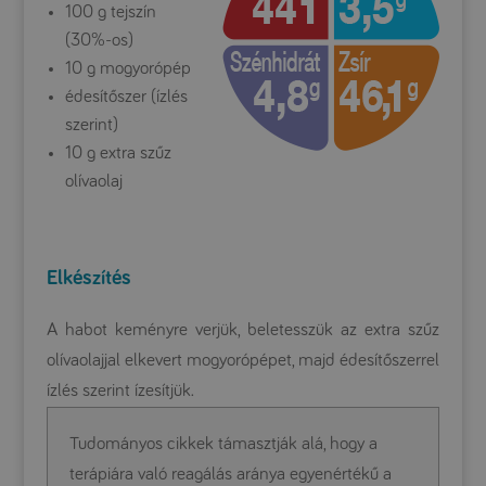
100 g tejszín
(30%-os)
10 g mogyorópép
édesítőszer (ízlés
szerint)
10 g extra szűz
olívaolaj
Elkészítés
A habot keményre verjük, beletesszük az extra szűz
olívaolajjal elkevert mogyorópépet, majd édesítőszerrel
ízlés szerint ízesítjük.
Tudományos cikkek támasztják alá, hogy a
terápiára való reagálás aránya egyenértékű a