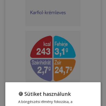
Karfiol-krémleves
🍪 Sütiket használunk
A böngészési élmény fokozása, a
Tojásomlett sajttal