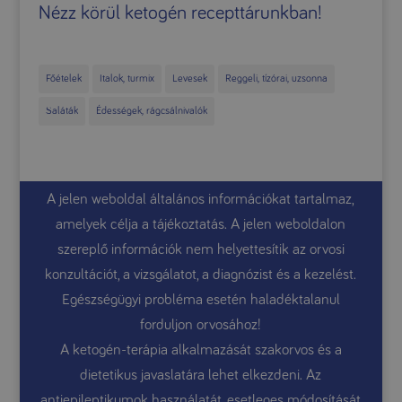
Nézz körül ketogén recepttárunkban!
Főételek
Italok, turmix
Levesek
Reggeli, tízórai, uzsonna
Saláták
Édességek, rágcsálnivalók
A jelen weboldal általános információkat tartalmaz,
amelyek célja a tájékoztatás. A jelen weboldalon
szereplő információk nem helyettesítik az orvosi
konzultációt, a vizsgálatot, a diagnózist és a kezelést.
Egészségügyi probléma esetén haladéktalanul
forduljon orvosához!
A ketogén-terápia alkalmazását szakorvos és a
dietetikus javaslatára lehet elkezdeni. Az
antiepileptikumok használatát, esetleges módosítását