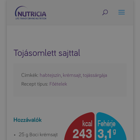
Tojásomlett sajttal
Címkék:
habtejszín
,
krémsajt
,
tojássárgája
Recept típus:
Főételek
Hozzávalók
25 g Boci krémsajt