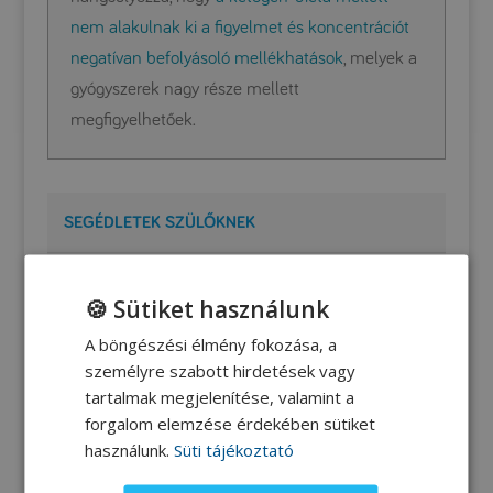
nem alakulnak ki a figyelmet és koncentrációt
negatívan befolyásoló mellékhatások
, melyek a
gyógyszerek nagy része mellett
megfigyelhetőek.
SEGÉDLETEK SZÜLŐKNEK
Ketogén mintaétrend
🍪 Sütiket használunk
A böngészési élmény fokozása, a
Zsír-fehérje arány
személyre szabott hirdetések vagy
tartalmak megjelenítése, valamint a
forgalom elemzése érdekében sütiket
Élelmiszerek összetétele
használunk.
Süti tájékoztató