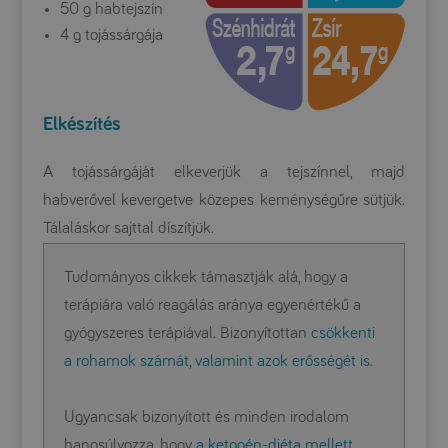
50 g habtejszín
4 g tojássárgája
Elkészítés
A tojássárgáját elkeverjük a tejszínnel, majd
habverővel kevergetve közepes keménységűre sütjük.
Tálaláskor sajttal díszítjük.
Tudományos cikkek támasztják alá, hogy a
terápiára való reagálás aránya egyenértékű a
gyógyszeres terápiával. Bizonyítottan
csökkenti
a rohamok számát, valamint azok erősségét is
.
Ugyancsak bizonyított és minden irodalom
hangsúlyozza, hogy
a ketogén-diéta mellett