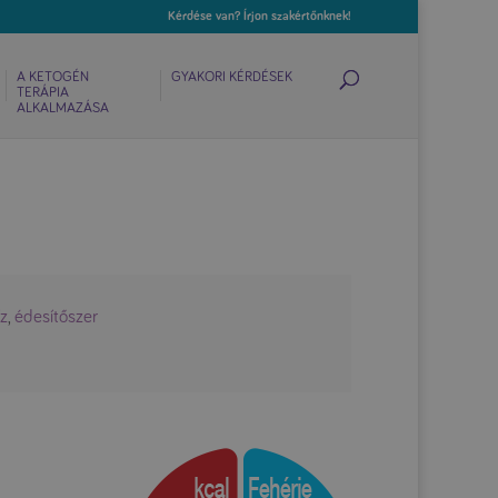
Kérdése van? Írjon szakértőnknek!
A KETOGÉN
GYAKORI KÉRDÉSEK
TERÁPIA
ALKALMAZÁSA
íz
,
édesítőszer