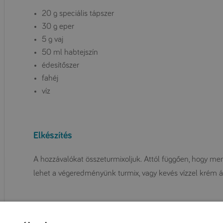
20 g speciális tápszer
30 g eper
5 g vaj
50 ml habtejszín
édesítőszer
fahéj
víz
Elkészítés
A hozzávalókat összeturmixoljuk. Attól függően, hogy men
lehet a végeredményünk turmix, vagy kevés vízzel krém ál