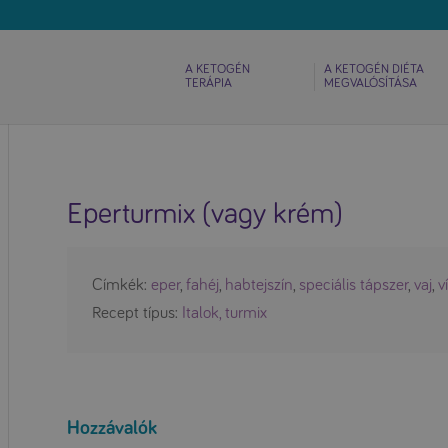
A KETOGÉN
A KETOGÉN DIÉTA
TERÁPIA
MEGVALÓSÍTÁSA
Eperturmix (vagy krém)
Címkék:
eper
,
fahéj
,
habtejszín
,
speciális tápszer
,
vaj
,
v
Recept típus:
Italok, turmix
Hozzávalók