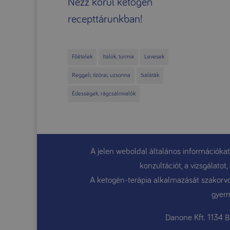
Nézz körül ketogén
recepttárunkban!
Főételek
Italok, turmix
Levesek
Reggeli, tízórai, uzsonna
Saláták
Édességek, rágcsálnivalók
A jelen weboldal általános információkat
konzultációt, a vizsgálato
A ketogén-terápia alkalmazását szakorvos
gyerm
Danone Kft. 1134 