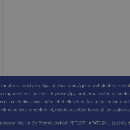
 tartalmaz, amelyek célja a tájékoztatás. A jelen weboldalon szerepl
t, a diagnózist és a kezelést. Egészségügyi probléma esetén haladékt
 és a dietetikus javaslatára lehet elkezdeni. Az antiepileptikumok 
ekneurológus rendelheti el, minden esetben konzultáljon szakorvo
Budapest, Váci út 35. Promóciós kód: KET20PHAPAT02HU Lezárás d