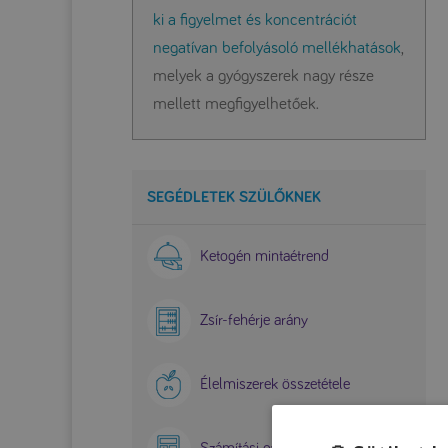
ki a figyelmet és koncentrációt
negatívan befolyásoló mellékhatások
,
melyek a gyógyszerek nagy része
mellett megfigyelhetőek.
SEGÉDLETEK SZÜLŐKNEK
Ketogén mintaétrend
Zsír-fehérje arány
Élelmiszerek összetétele
Számítási gyakorlat