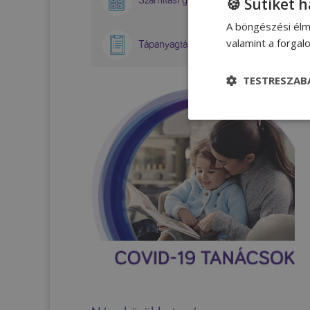
🍪 Sütiket 
A böngészési élm
valamint a forga
Tápanyagtáblázatok
TESTRESZAB