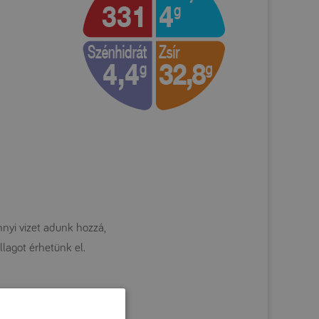
nyi vizet adunk hozzá,
lagot érhetünk el.