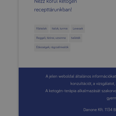
Nézz körül ketogén
recepttárunkban!
Főételek
Italok, turmix
Levesek
Reggeli, tízórai, uzsonna
Saláták
Édességek, rágcsálnivalók
A jelen weboldal általános információkat
konzultációt, a vizsgálato
A ketogén-terápia alkalmazását szakorvos
gyerm
Danone Kft. 1134 