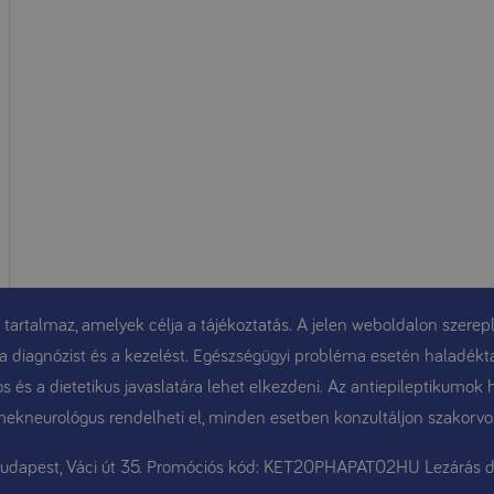
 tartalmaz, amelyek célja a tájékoztatás. A jelen weboldalon szerepl
t, a diagnózist és a kezelést. Egészségügyi probléma esetén haladékt
 és a dietetikus javaslatára lehet elkezdeni. Az antiepileptikumok 
ekneurológus rendelheti el, minden esetben konzultáljon szakorvo
Budapest, Váci út 35. Promóciós kód: KET20PHAPAT02HU Lezárás d