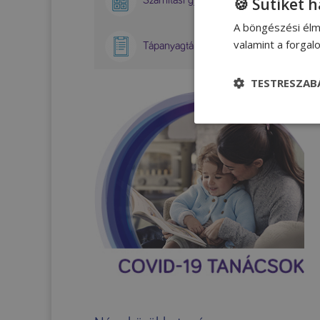
🍪 Sütiket 
A böngészési élm
valamint a forga
Tápanyagtáblázatok
TESTRESZAB