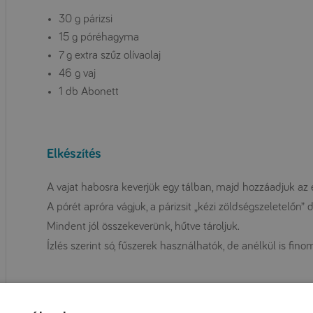
30 g párizsi
15 g póréhagyma
7 g extra szűz olívaolaj
46 g vaj
1 db Abonett
Elkészítés
A vajat habosra keverjük egy tálban, majd hozzáadjuk az ex
A pórét apróra vágjuk, a párizsit „kézi zöldségszeletelőn” 
Mindent jól összekeverünk, hűtve tároljuk.
Ízlés szerint só, fűszerek használhatók, de anélkül is fino