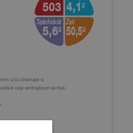
tra szűz olívaolajat is.
daráljuk vagy aprítógéppel aprítjuk.
m.