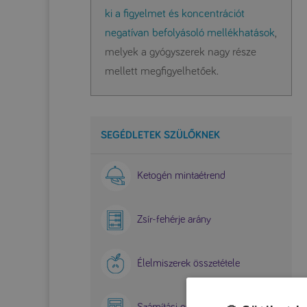
ki a figyelmet és koncentrációt
negatívan befolyásoló mellékhatások
,
melyek a gyógyszerek nagy része
mellett megfigyelhetőek.
SEGÉDLETEK SZÜLŐKNEK
Ketogén mintaétrend
Zsír-fehérje arány
Élelmiszerek összetétele
Számítási gyakorlat