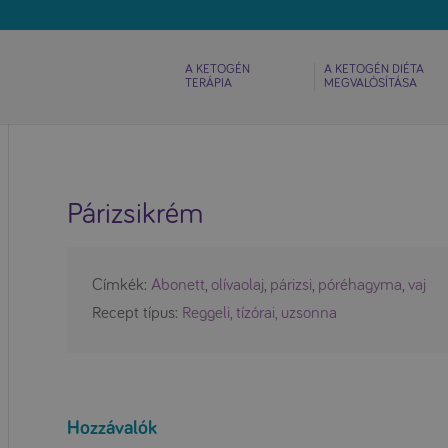
A KETOGÉN
A KETOGÉN DIÉTA
TERÁPIA
MEGVALÓSÍTÁSA
Párizsikrém
Címkék:
Abonett
,
olívaolaj
,
párizsi
,
póréhagyma
,
vaj
Recept típus:
Reggeli, tízórai, uzsonna
Hozzávalók