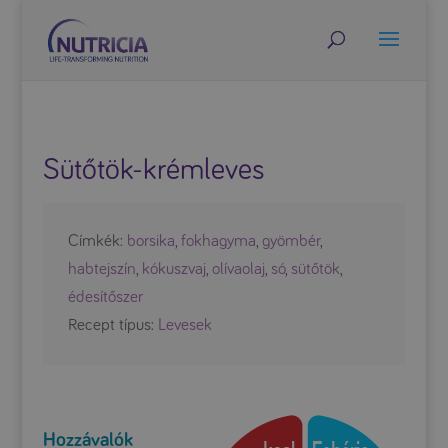
Sütőtök-krémleves
Címkék:
borsika
,
fokhagyma
,
gyömbér
,
habtejszín
,
kókuszvaj
,
olívaolaj
,
só
,
sütőtök
,
édesítőszer
Recept típus:
Levesek
Hozzávalók