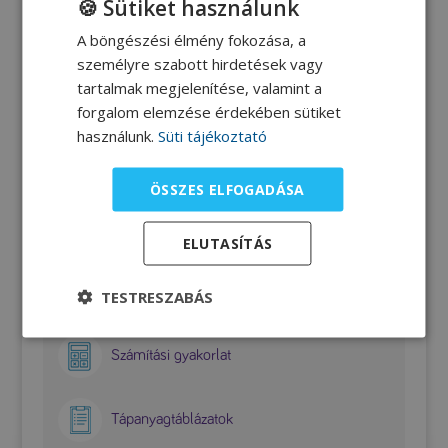
🍪 Sütiket használunk
megfigyelhetőek.
A böngészési élmény fokozása, a
személyre szabott hirdetések vagy
tartalmak megjelenítése, valamint a
SEGÉDLETEK SZÜLŐKNEK
forgalom elemzése érdekében sütiket
használunk.
Süti tájékoztató
Ketogén mintaétrend
ÖSSZES ELFOGADÁSA
Zsír-fehérje arány
ELUTASÍTÁS
Élelmiszerek összetétele
TESTRESZABÁS
Számítási gyakorlat
Tápanyagtáblázatok