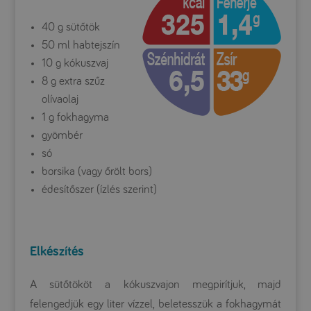
40 g sütőtök
50 ml habtejszín
10 g kókuszvaj
8 g extra szűz
olívaolaj
1 g fokhagyma
gyömbér
só
borsika (vagy őrölt bors)
édesítőszer (ízlés szerint)
Elkészítés
A sütőtököt a kókuszvajon megpirítjuk, majd
felengedjük egy liter vízzel, beletesszük a fokhagymát