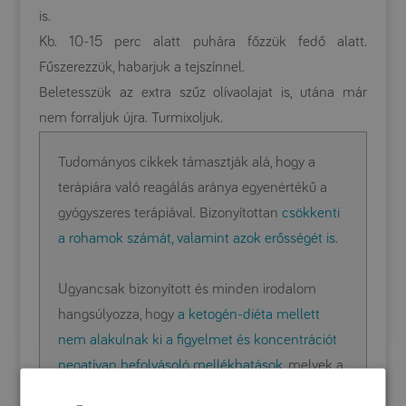
is.
Kb. 10-15 perc alatt puhára főzzük fedő alatt.
Fűszerezzük, habarjuk a tejszínnel.
Beletesszük az extra szűz olívaolajat is, utána már
nem forraljuk újra. Turmixoljuk.
Tudományos cikkek támasztják alá, hogy a
terápiára való reagálás aránya egyenértékű a
gyógyszeres terápiával. Bizonyítottan
csökkenti
a rohamok számát, valamint azok erősségét is
.
Ugyancsak bizonyított és minden irodalom
hangsúlyozza, hogy
a ketogén-diéta mellett
nem alakulnak ki a figyelmet és koncentrációt
negatívan befolyásoló mellékhatások
, melyek a
gyógyszerek nagy része mellett