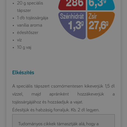
20 g speciális
tápszer
1 db tojássárgája
vanília aroma
édesítőszer
víz
10 g vaj
Elkészítés
A speciális tápszert csomómentesen kikeverjük 1,5 dl
vízzel, majd apránként hozzákeverjük a
tojássárgájához és hozzáadjuk a vajat.
Édesítjük és habzásig forraljuk. Kb. 2 dl legyen.
Tudományos cikkek támasztják alá, hogy a