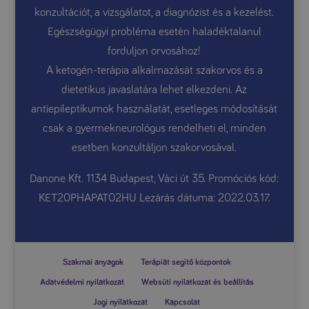
konzultációt, a vizsgálatot, a diagnózist és a kezelést.
Egészségügyi probléma esetén haladéktalanul
forduljon orvosához!
A ketogén-terápia alkalmazását szakorvos és a
dietetikus javaslatára lehet elkezdeni. Az
antiepileptikumok használatát, esetleges módosítását
csak a gyermekneurológus rendelheti el, minden
esetben konzultáljon szakorvosával.
Danone Kft. 1134 Budapest, Váci út 35. Promóciós kód:
KET20PHAPAT02HU Lezárás dátuma: 2022.03.17.
Szakmai anyagok
Terápiát segítő központok
Adatvédelmi nyilatkozat
Websüti nyilatkozat és beállítás
Jogi nyilatkozat
Kapcsolat