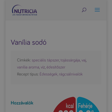
Vanília sodó
Címkék:
speciális tápszer
,
tojássárgája
,
vaj
,
vanília aroma
,
víz
,
édesítőszer
Recept típus:
Édességek, rágcsálnivalók
Hozzávalók