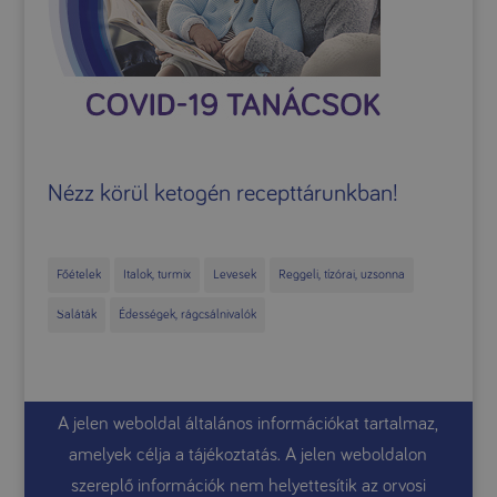
Nézz körül ketogén recepttárunkban!
Főételek
Italok, turmix
Levesek
Reggeli, tízórai, uzsonna
Saláták
Édességek, rágcsálnivalók
A jelen weboldal általános információkat tartalmaz,
amelyek célja a tájékoztatás. A jelen weboldalon
szereplő információk nem helyettesítik az orvosi