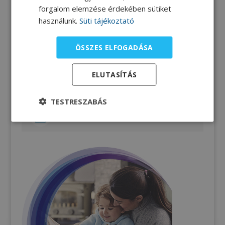
forgalom elemzése érdekében sütiket
Zsír-fehérje arány
használunk.
Süti tájékoztató
ÖSSZES ELFOGADÁSA
Élelmiszerek összetétele
ELUTASÍTÁS
Számítási gyakorlat
TESTRESZABÁS
Tápanyagtáblázatok