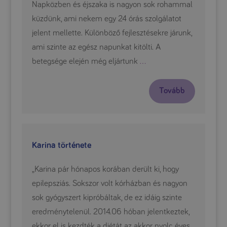
Napközben és éjszaka is nagyon sok rohammal
küzdünk, ami nekem egy 24 órás szolgálatot
jelent mellette. Különböző fejlesztésekre járunk,
ami szinte az egész napunkat kitölti. A
betegsége elején még eljártunk
…
Tovább
Karina története
„Karina pár hónapos korában derült ki, hogy
epilepsziás. Sokszor volt kórházban és nagyon
sok gyógyszert kipróbáltak, de ez idáig szinte
eredménytelenül. 2014.06 hóban jelentkeztek,
ekkor el is kezdték a diétát az akkor nyolc éves