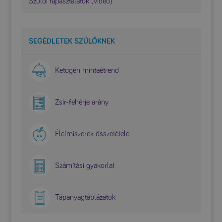
Szülői tapasztalatok (videó)
SEGÉDLETEK SZÜLŐKNEK
Ketogén mintaétrend
Zsír-fehérje arány
Élelmiszerek összetétele
Számítási gyakorlat
Tápanyagtáblázatok