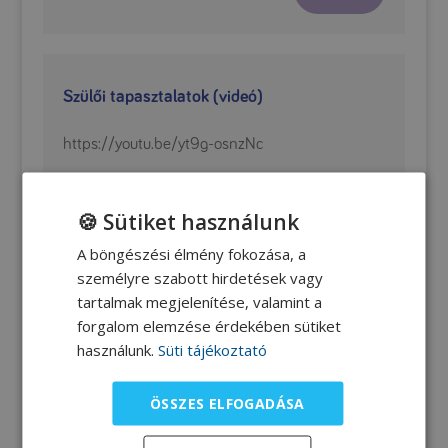
Szülői tapasztalatok (videó)
https://youtu.be/yt9g-osnzNc
Tovább
🍪 Sütiket használunk
A böngészési élmény fokozása, a
személyre szabott hirdetések vagy
Tudományos cikkek támasztják alá, hogy a
tartalmak megjelenítése, valamint a
terápiára való reagálás aránya egyenértékű a
forgalom elemzése érdekében sütiket
gyógyszeres terápiával. Bizonyítottan
csökkenti
használunk.
Süti tájékoztató
a rohamok számát, valamint azok erősségét is
.
ÖSSZES ELFOGADÁSA
Ugyancsak bizonyított és minden irodalom