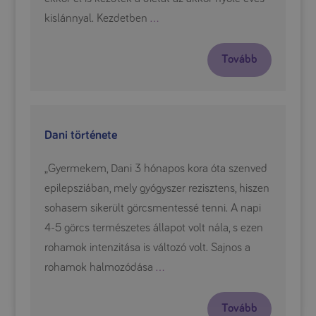
kislánnyal. Kezdetben
…
Tovább
Dani története
„Gyermekem, Dani 3 hónapos kora óta szenved
epilepsziában, mely gyógyszer rezisztens, hiszen
sohasem sikerült görcsmentessé tenni. A napi
4-5 görcs természetes állapot volt nála, s ezen
rohamok intenzitása is változó volt. Sajnos a
rohamok halmozódása
…
Tovább