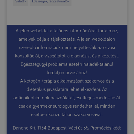
Saláták
Édességek, rágcsálnivalók
A jelen weboldal általános információkat tartalmaz,
amelyek célja a tájékoztatás. A jelen weboldalon
szereplő információk nem helyettesítik az orvosi
konzultációt, a vizsgálatot, a diagnózist és a kezelést.
Egészségügyi probléma esetén haladéktalanul
forduljon orvosához!
A ketogén-terápia alkalmazását szakorvos és a
dietetikus javaslatára lehet elkezdeni. Az
antiepileptikumok használatát, esetleges módosítását
csak a gyermekneurológus rendelheti el, minden
esetben konzultáljon szakorvosával.
Danone Kft. 1134 Budapest, Váci út 35. Promóciós kód: