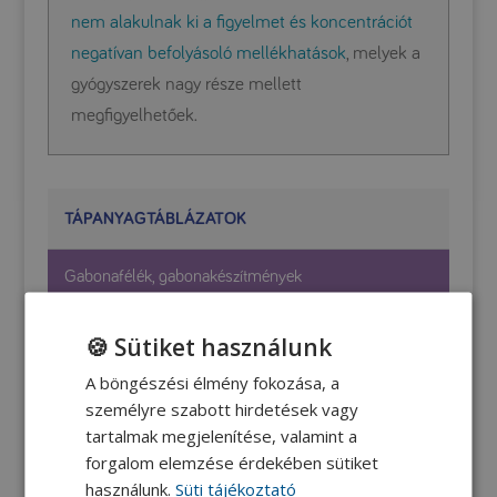
nem alakulnak ki a figyelmet és koncentrációt
negatívan befolyásoló mellékhatások
, melyek a
gyógyszerek nagy része mellett
megfigyelhetőek.
TÁPANYAGTÁBLÁZATOK
Gabonafélék, gabonakészítmények
Gomba- és gombakészítmények
🍪 Sütiket használunk
A böngészési élmény fokozása, a
Gyümölcsök
személyre szabott hirdetések vagy
tartalmak megjelenítése, valamint a
Húsok- és húskészítmények
forgalom elemzése érdekében sütiket
használunk.
Süti tájékoztató
Olajos magvak