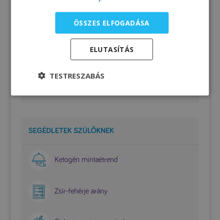
Tej és tejkészítmények
ÖSSZES ELFOGADÁSA
Tojás
ELUTASÍTÁS
Zöldségfélék
TESTRESZABÁS
Zsiradékok
SEGÉDLETEK SZÜLŐKNEK
Ketogén mintaétrend
Zsír-fehérje arány