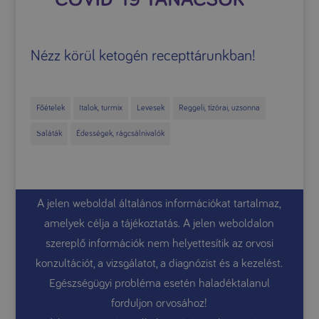
Nézz körül ketogén recepttárunkban!
Főételek
Italok, turmix
Levesek
Reggeli, tízórai, uzsonna
Saláták
Édességek, rágcsálnivalók
A jelen weboldal általános információkat tartalmaz,
amelyek célja a tájékoztatás. A jelen weboldalon
szereplő információk nem helyettesítik az orvosi
konzultációt, a vizsgálatot, a diagnózist és a kezelést.
Egészségügyi probléma esetén haladéktalanul
forduljon orvosához!