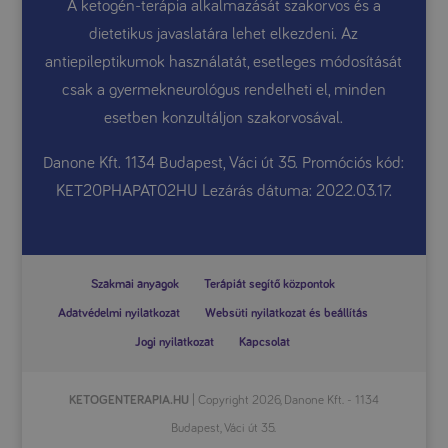
A ketogén-terápia alkalmazását szakorvos és a
dietetikus javaslatára lehet elkezdeni. Az
antiepileptikumok használatát, esetleges módosítását
csak a gyermekneurológus rendelheti el, minden
esetben konzultáljon szakorvosával.
Danone Kft. 1134 Budapest, Váci út 35. Promóciós kód:
KET20PHAPAT02HU Lezárás dátuma: 2022.03.17.
Szakmai anyagok
Terápiát segítő központok
Adatvédelmi nyilatkozat
Websüti nyilatkozat és beállítás
Jogi nyilatkozat
Kapcsolat
KETOGENTERAPIA.HU
| Copyright 2026, Danone Kft. - 1134
Budapest, Váci út 35.