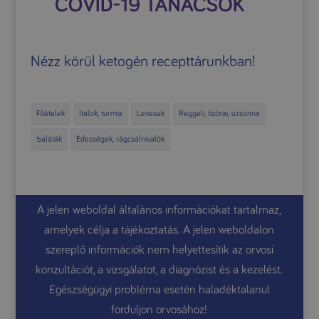
Nézz körül ketogén recepttárunkban!
Főételek
Italok, turmix
Levesek
Reggeli, tízórai, uzsonna
Saláták
Édességek, rágcsálnivalók
A jelen weboldal általános információkat tartalmaz,
amelyek célja a tájékoztatás. A jelen weboldalon
szereplő információk nem helyettesítik az orvosi
konzultációt, a vizsgálatot, a diagnózist és a kezelést.
Egészségügyi probléma esetén haladéktalanul
forduljon orvosához!