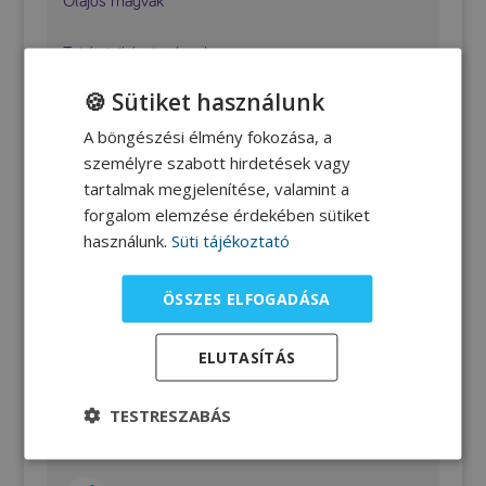
Olajos magvak
Tej és tejkészítmények
🍪 Sütiket használunk
Tojás
A böngészési élmény fokozása, a
Zöldségfélék
személyre szabott hirdetések vagy
tartalmak megjelenítése, valamint a
Zsiradékok
forgalom elemzése érdekében sütiket
használunk.
Süti tájékoztató
ÖSSZES ELFOGADÁSA
SEGÉDLETEK SZÜLŐKNEK
ELUTASÍTÁS
Ketogén mintaétrend
TESTRESZABÁS
Zsír-fehérje arány