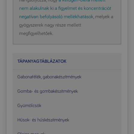
hangsúlyozza, hogy
a ketogén-diéta mellett
nem alakulnak ki a figyelmet és koncentrációt
negatívan befolyásoló mellékhatások
, melyek a
gyógyszerek nagy része mellett
megfigyelhetőek.
TÁPANYAGTÁBLÁZATOK
Gabonafélék, gabonakészítmények
Gomba- és gombakészítmények
Gyümölcsök
Húsok- és húskészítmények