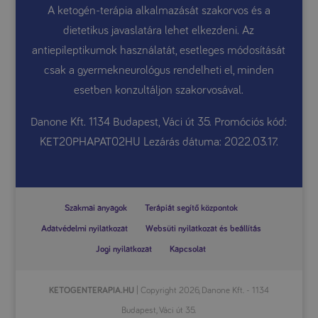
A ketogén-terápia alkalmazását szakorvos és a
dietetikus javaslatára lehet elkezdeni. Az
antiepileptikumok használatát, esetleges módosítását
csak a gyermekneurológus rendelheti el, minden
esetben konzultáljon szakorvosával.
Danone Kft. 1134 Budapest, Váci út 35. Promóciós kód:
KET20PHAPAT02HU Lezárás dátuma: 2022.03.17.
Szakmai anyagok
Terápiát segítő központok
Adatvédelmi nyilatkozat
Websüti nyilatkozat és beállítás
Jogi nyilatkozat
Kapcsolat
KETOGENTERAPIA.HU
| Copyright 2026, Danone Kft. - 1134
Budapest, Váci út 35.